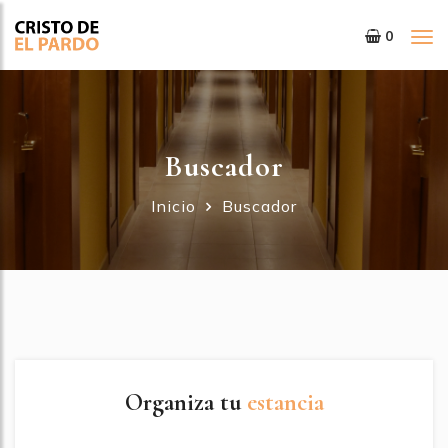
0
Tog
nav
Buscador
Inicio
Buscador
Organiza tu
estancia