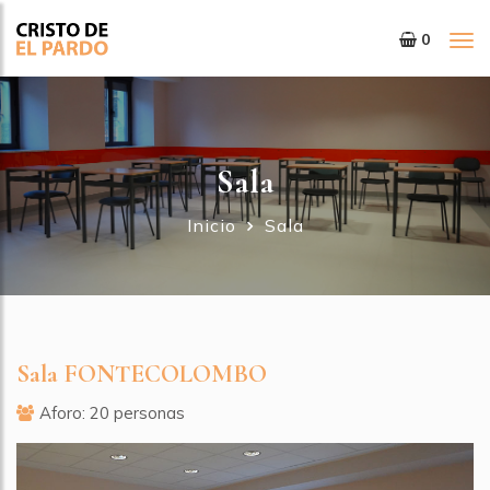
0
Tog
nav
Sala
Inicio
Sala
Sala FONTECOLOMBO
Aforo: 20 personas